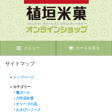
メニュー
カートを見る
サイトマップ
»
トップページ
» カテゴリー
›
鶯ボール
›
六甲花吹雪
›
オリーブの花
›
わさびシリーズ