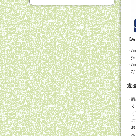
【Am
A
払
A
な
返
商
く
う
ご
お
ん