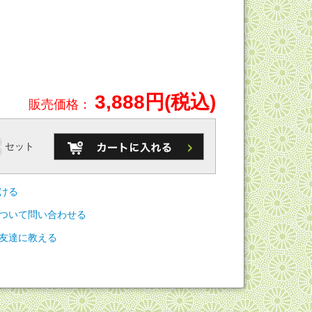
,コノミ,みっくす,色々,いろいろ,あられ,アラレ,せんべい,小魚,お茶請
3,888円(税込)
販売価格：
セット
ける
ついて問い合わせる
友達に教える