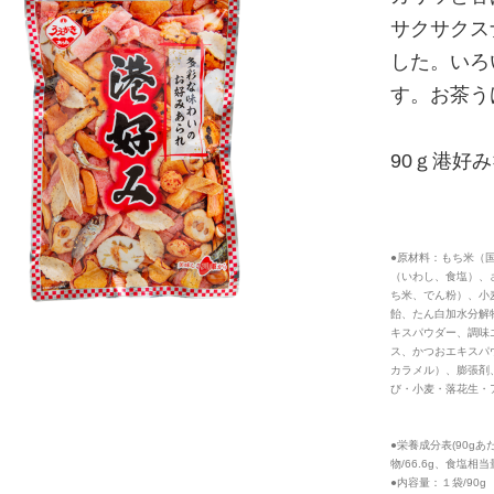
サクサクス
した。いろ
す。お茶う
90ｇ港好み
●原材料：もち米（
（いわし、食塩）、
ち米、でん粉）、小
飴、たん白加水分解
キスパウダー、調味
ス、かつおエキスパ
カラメル）、膨張剤
び・小麦・落花生・
●栄養成分表(90gあた
物/66.6g、食塩相当量
●内容量：１袋/90g