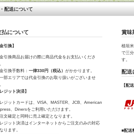
・配送について
支払について
賞味
金引換】
植垣
で三
金引換商品お届けの際に商品代金をお支払いくださ
す。
。
金引換手数料：
一律330円（税込）
がかかります。
配送
一部エリアでは代金引換のお取り扱いがございませ
。
【配
レジット決済】
レジットカードは、VISA、MASTER、JCB、American
xpress、Dinersをご利用いただけます。
注文確定と同時に売上確定となります。
レジット決済はインターネットからご注文のみの対応
なります。
■配送