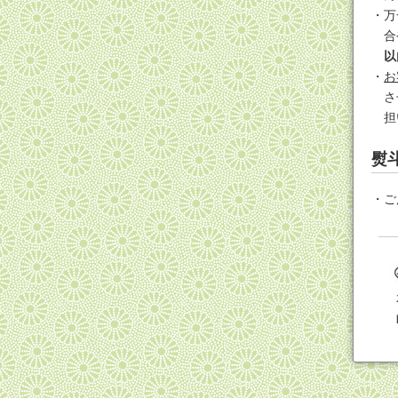
万
合
以
お
さ
担
熨
ご