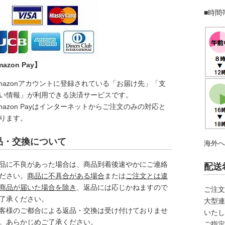
■時間
azon Pay】
mazonアカウントに登録されている「お届け先」「支
い情報」が利用できる決済サービスです。
mazon Payはインターネットからご注文のみの対応と
ります。
品・交換について
海外
品に不良があった場合は、商品到着後速やかにご連絡
配送
ださい。
商品に不具合がある場合
または
ご注文とは違
商品が届いた場合を除き
、返品には応じかねますので
ご注
了承ください。
大型連
客様のご都合による返品・交換は受け付けておりませ
いた
。あらかじめご了承ください。
ご指定