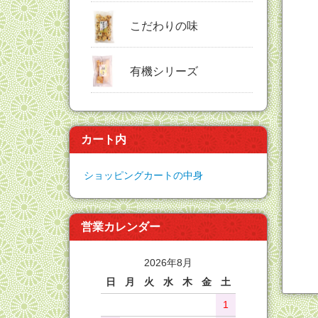
こだわりの味
有機シリーズ
カート内
ショッピングカートの中身
営業カレンダー
2026年8月
日
月
火
水
木
金
土
1