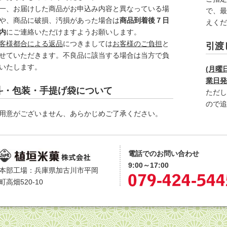
一、お届けした商品がお申込み内容と異なっている場
で、
や、商品に破損、汚損があった場合は
商品到着後７日
えく
内
にご連絡いただけますようお願いします。
客様都合による返品
につきましては
お客様のご負担
と
引渡
せていただきます。不良品に該当する場合は当方で負
いたします。
(月曜
業日
斗・包装・手提げ袋について
ただ
ので
用意がございません、あらかじめご了承ください。
電話でのお問い合わせ
9:00～17:00
本部工場：兵庫県加古川市平岡
町高畑520-10