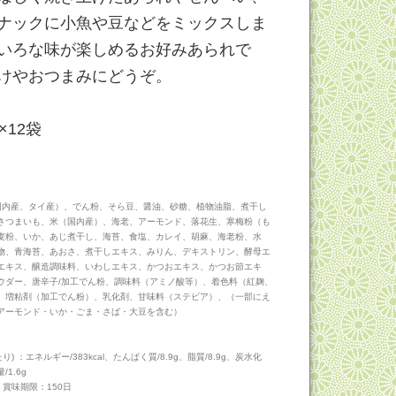
ナックに小魚や豆などをミックスしま
いろな味が楽しめるお好みあられで
けやおつまみにどうぞ。
×12袋
国内産、タイ産）、でん粉、そら豆、醤油、砂糖、植物油脂、煮干し
さつまいも、米（国内産）、海老、アーモンド、落花生、寒梅粉（も
麦粉、いか、あじ煮干し、海苔、食塩、カレイ、胡麻、海老粉、水
物、青海苔、あおさ、煮干しエキス、みりん、デキストリン、酵母エ
エキス、醸造調味料、いわしエキス、かつおエキス、かつお節エキ
ウダー、唐辛子/加工でん粉、調味料（アミノ酸等）、着色料（紅麹、
、増粘剤（加工でん粉）、乳化剤、甘味料（ステビア）、（一部にえ
アーモンド・いか・ごま・さば・大豆を含む）
り) ：エネルギー/383kcal、たんぱく質/8.9g、脂質/8.9g、炭水化
/1.6g
 賞味期限：150日