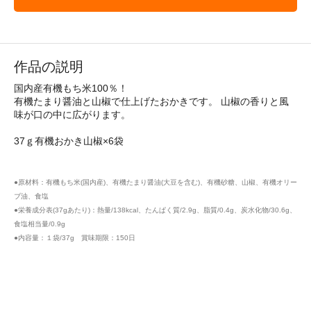
作品の説明
国内産有機もち米100％！
有機たまり醤油と山椒で仕上げたおかきです。 山椒の香りと風
味が口の中に広がります。
37ｇ有機おかき山椒×6袋
●原材料：有機もち米(国内産)、有機たまり醤油(大豆を含む)、有機砂糖、山椒、有機オリー
ブ油、食塩
●栄養成分表(37gあたり)：熱量/138kcal、たんぱく質/2.9g、脂質/0.4g、炭水化物/30.6g、
食塩相当量/0.9g
●内容量：１袋/37g 賞味期限：150日
ゆうき ユウキ オカキ こくないさん さんしょう サンショ
ウ