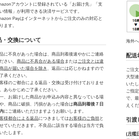
mazonアカウントに登録されている「お届け先」「支
い情報」が利用できる決済サービスです。
mazon Payはインターネットからご注文のみの対応と
ります。
品・交換について
海外
品に不良があった場合は、商品到着後速やかにご連絡
配送
ださい。
商品に不具合がある場合
または
ご注文とは違
商品が届いた場合を除き
、返品には応じかねますので
ご注
了承ください。
大型連
客様のご都合による返品・交換は受け付けておりませ
いた
。あらかじめご了承ください。
ご指定
一、お届けした商品がお申込み内容と異なっている場
で、
や、商品に破損、汚損があった場合は
商品到着後７日
えく
内
にご連絡いただけますようお願いします。
客様都合による返品
につきましては
お客様のご負担
と
引渡
せていただきます。不良品に該当する場合は当方で負
いたします。
(月曜