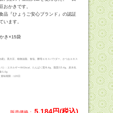
豆おかきです。
食品『ひょうご安心ブランド』の認証
ています。
かき×15袋
国内産)、黒大豆、植物油脂、食塩、酵母エキスパウダー、かつおエキス
り) ：エネルギー/441kcal、たんぱく質/8.4g、脂質/15.4g、炭水化
/1.0g
 賞味期限：120日
サラダ
5,184円(税込)
販売価格：