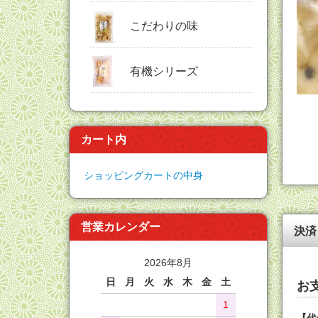
こだわりの味
有機シリーズ
カート内
ショッピングカートの中身
営業カレンダー
決済
2026年8月
日
月
火
水
木
金
土
お
1