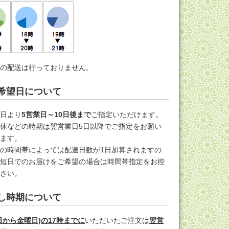
への配送は行っておりません。
希望日について
文日より
5営業日～10日後まで
ご指定いただけます。
休などの時期は翌営業日5日以降でご指定をお願い
します。
の時間帯によっては配達日数が1日加算されますの
最短日でのお届けをご希望の場合は時間帯指定をお控
ださい。
し時期について
日から金曜日)の17時までに
いただいたご注文は
翌営