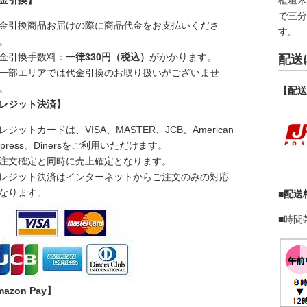
金引換】
植垣
で三
金引換商品お届けの際に商品代金をお支払いくださ
す。
。
金引換手数料：
一律330円（税込）
がかかります。
配送
一部エリアでは代金引換のお取り扱いがございませ
。
【配
レジット決済】
レジットカードは、VISA、MASTER、JCB、American
xpress、Dinersをご利用いただけます。
注文確定と同時に売上確定となります。
レジット決済はインターネットからご注文のみの対応
なります。
■配送
■時間
azon Pay】