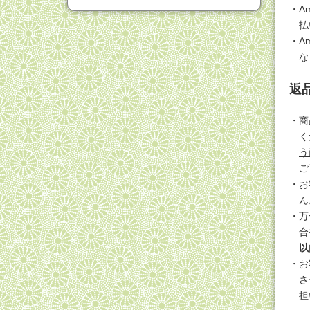
A
払
A
な
返
商
く
う
ご
お
ん
万
合
以
お
さ
担