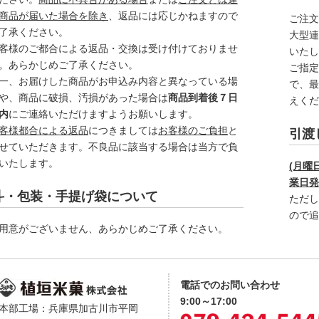
商品が届いた場合を除き
、返品には応じかねますので
ご注
了承ください。
大型連
客様のご都合による返品・交換は受け付けておりませ
いた
。あらかじめご了承ください。
ご指定
一、お届けした商品がお申込み内容と異なっている場
で、
や、商品に破損、汚損があった場合は
商品到着後７日
えく
内
にご連絡いただけますようお願いします。
客様都合による返品
につきましては
お客様のご負担
と
引渡
せていただきます。不良品に該当する場合は当方で負
いたします。
(月曜
業日
斗・包装・手提げ袋について
ただ
ので
用意がございません、あらかじめご了承ください。
電話でのお問い合わせ
9:00～17:00
本部工場：兵庫県加古川市平岡