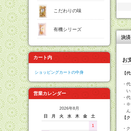
こだわりの味
有機シリーズ
決済
カート内
お
ショッピングカートの中身
【代
代
い
営業カレンダー
代
※
2026年8月
ん
日
月
火
水
木
金
土
【ク
1
ク