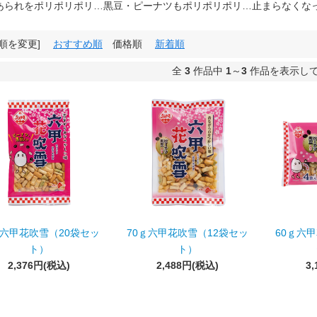
られをポリポリポリ…黒豆・ピーナツもポリポリポリ…止まらなくなっち
び順を変更]
おすすめ順
価格順
新着順
全
3
作品中
1
～
3
作品を表示し
ｇ六甲花吹雪（20袋セッ
70ｇ六甲花吹雪（12袋セッ
60ｇ六
ト）
ト）
2,376円(税込)
2,488円(税込)
3