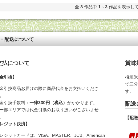
全
3
作品中
1
～
3
作品を表示し
・配送について
支払について
賞味
金引換】
植垣
で三
金引換商品お届けの際に商品代金をお支払いくださ
す。
。
金引換手数料：
一律330円（税込）
がかかります。
配送
一部エリアでは代金引換のお取り扱いがございませ
。
【配
レジット決済】
レジットカードは、VISA、MASTER、JCB、American