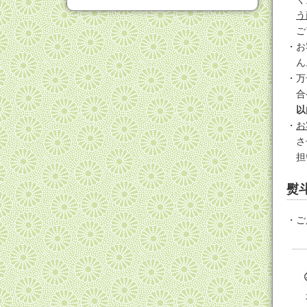
う
ご
お
ん
万
合
以
お
さ
担
熨
ご