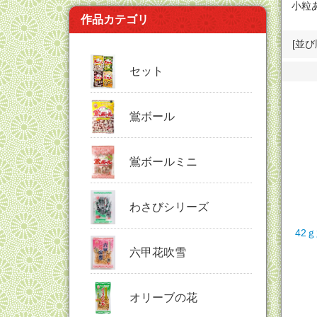
小粒あ
作品カテゴリ
[並
セット
鴬ボール
鴬ボールミニ
わさびシリーズ
42
六甲花吹雪
オリーブの花