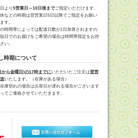
文日より
5営業日～10日後まで
ご指定いただけます。
休などの時期は翌営業日5日以降でご指定をお願い
します。
の時間帯によっては配達日数が1日加算されますの
最短日でのお届けをご希望の場合は時間帯指定をお控
ださい。
し時期について
日から金曜日)の17時までに
いただいたご注文は
翌営
発送
いたします。（在庫がある場合）
し在庫切れの場合は出荷日が遅れる場合がございます
追ってご連絡させていただきます。